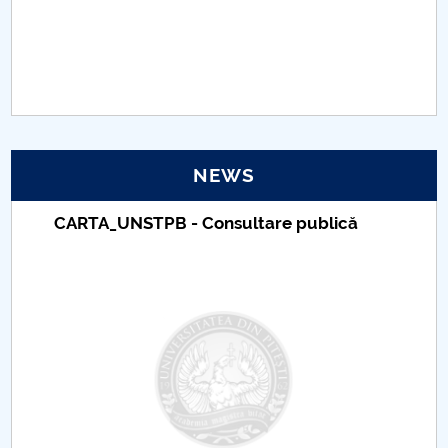
PNRR
Proiect(PRIM STUD)
Proiect SU-ETIC
NEWS
Personal data protection
CARTA_UNSTPB - Consultare publică
UPIT for the community
IOSUD/CSUD – PhD studies
Comisie de etica unversitară
Evenimente CUP
Accesibilitate pentru studenții cu dizabilități