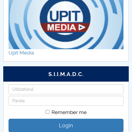
Upit Media
S.I.I.M.A.D.C.
Username
Password
Remember me
Login