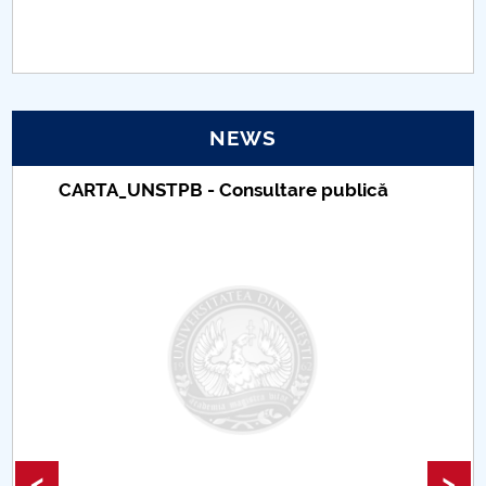
PNRR
Proiect(PRIM STUD)
NEWS
Proiect SU-ETIC
CARTA_UNSTPB - Consultare publică
Personal data protection
UPIT for the community
IOSUD/CSUD – PhD studies
Comisie de etica unversitară
Evenimente CUP
Accesibilitate pentru studenții cu dizabilități
<
>