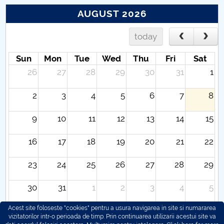
AUGUST 2026
today
Sun
Mon
Tue
Wed
Thu
Fri
Sat
26
27
28
29
30
31
1
2
3
4
5
6
7
8
9
10
11
12
13
14
15
16
17
18
19
20
21
22
23
24
25
26
27
28
29
30
31
1
2
3
4
5
Acest site foloseste "cookies" pentru a usura navigarea in site si numararea
vizitatorilor intr-o perioada de timp. Prin continuarea utilizarii acestui site va