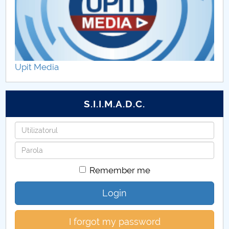
Upit Media
S.I.I.M.A.D.C.
Username
Password
Remember me
Login
I forgot my password