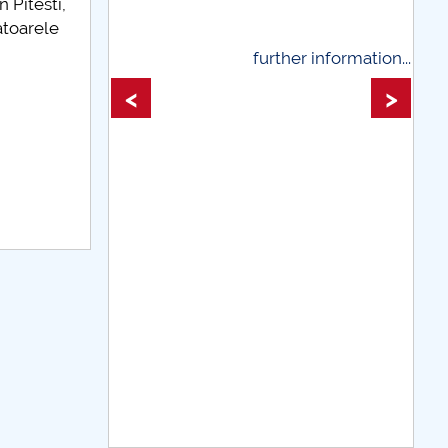
n Pitesti,
toarele
her information...
further information...
<
>