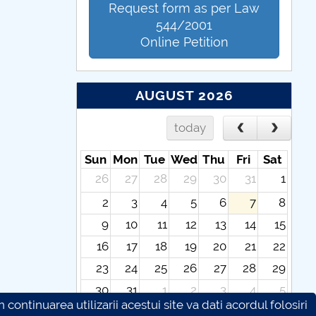
Request form as per Law
544/2001
Online Petition
AUGUST 2026
today
Sun
Mon
Tue
Wed
Thu
Fri
Sat
26
27
28
29
30
31
1
2
3
4
5
6
7
8
9
10
11
12
13
14
15
16
17
18
19
20
21
22
23
24
25
26
27
28
29
30
31
1
2
3
4
5
continuarea utilizarii acestui site va dati acordul folosiri