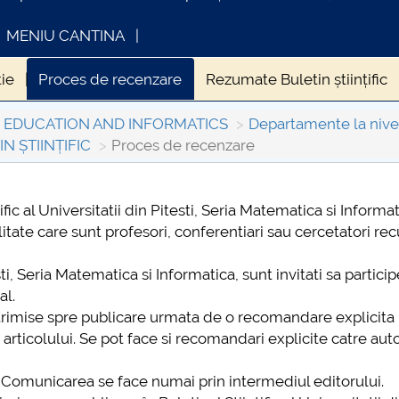
MENIU CANTINA
ie
Proces de recenzare
Rezumate Buletin științific
L EDUCATION AND INFORMATICS
Departamente la nivelu
N ȘTIINȚIFIC
Proces de recenzare
fic al Universitatii din Pitesti, Seria Matematica si Informati
INFORMATII ACTE STUDII
CARTA_UNSTPB 
alitate care sunt profesori, conferentiari sau cercetatori re
Consultare publ
esti, Seria Matematica si Informatica, sunt invitati sa particip
al.
 trimise spre publicare urmata de o recomandare explicita
 articolului. Se pot face si recomandari explicite catre aut
. Comunicarea se face numai prin intermediul editorului.