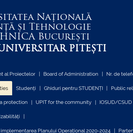
sitatea Națională
nță și Tehnologie
EHNICA
București
NIVERSITAR PITEȘTI
 al Proiectelor
Board of Administration
Nr. de telef
ties
Studenți
Ghiduri pentru STUDENȚI
Public re
a protection
UPIT for the community
IOSUD/CSUD –
zabilități
ind implementarea Planului Operațional 2020-2024
Parte