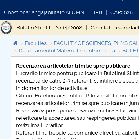
Chestionar angajabilitate ALUMNI – UPB
CAR2026
Buletin Științific Nr.14/2008
Comitetul de redacț
Faculties
FACULTY OF SCIENCES, PHYSICA
Departamentul Matematica-Informatică
BULETI
Recenzarea articolelor trimise spre publicare
Lucrarile trimise pentru publicare în Buletinul Stiinti
COMUNICAT DE PRESA
recenzate de catre 2-3 referenti stiintifici de speci
PRIMSTUD 26.03.2026
în domeniilor lor de activitate.
Cititorii Buletinului Stiintific al Universitatii din Pit
recenzarea articolelor trimise spre publicare în jurn
Recenzarea presupune o evaluare critica a lucrarii
referitoare la acceptarea sau respingerea publicarii
revizuirea lucrarilor.
Referentii nu trebuie sa comunice direct cu autorii