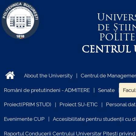
Univer
de Știi
POLIT
CENTRUL U
About the University
Centrul de Management
Români de pretutindeni - ADMITERE
Senate
Facul
Proiect(PRIM STUD)
Proiect SU-ETIC
Personal dat
Evenimente CUP
Accesibilitate pentru studenții cu di
Raportul Conducerii Centrului Universitar Pitești priv