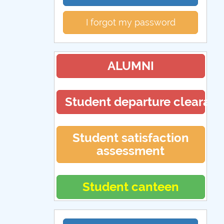
I forgot my password
ALUMNI
Student departure clearan
Student satisfaction
assessment
Student canteen