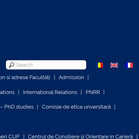
on si adrese Facultăți
Admission
lations
International Relations
PNRR
 PhD studies
Comisie de etica unversitară
neri CUP
Centrul de Consiliere și Orientare în Carieră