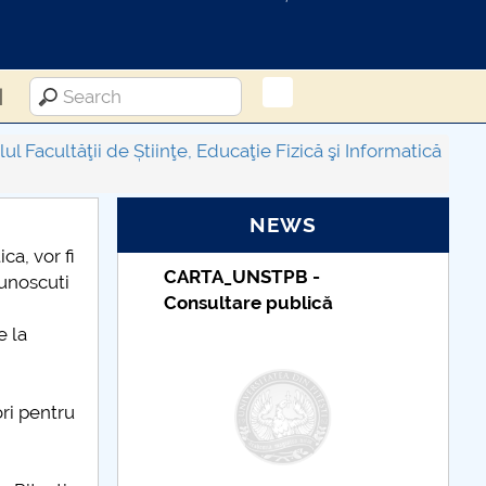
l Facultăţii de Știinţe, Educaţie Fizică şi Informatică
NEWS
ca, vor fi
-
Taxe de școlarizare
cunoscuti
ică
indexate – Centrul
Universitar Pitești
e la
ori pentru