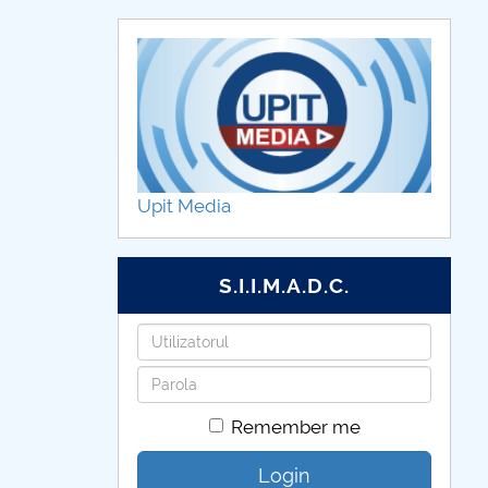
Upit Media
S.I.I.M.A.D.C.
Username
Password
Remember me
Login