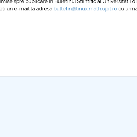
mise spre publicare în Buletinul Stiintific al Universitatii di
eti un e-mail la adresa
bulletin@linux.math.upit.ro
cu urma
further information...
furt