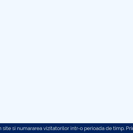
site si numararea vizitatorilor intr-o perioada de timp. Prin 