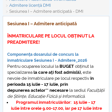
Board of Administration
Admitere licență DMI
Sesiunea I – Admitere anticipată - DMI
Nr. de telefon si adrese Facultăți
Sesiunea I – Admitere anticipată
Admission
ÎNMATRICULARE PE LOCUL OBȚINUT LA
Români de pretutindeni - ADMITERE
PREADMITERE!
Senate
Componența dosarului de concurs la
înmatriculare Sesiunea I - Admitere_2026
Faculties
Pentru ocuparea locului la
BUGET
obținut la
specializarea
la care ați fost admis(ă),
este
Studenți
nevoie de înmatriculare pe locul respectiv
în
perioada 15 iulie - 17 iulie, prin
Ghiduri pentru STUDENȚI
depunerea actelor** necesare
la sediul
Faculțății
de Științe, Educație Fizică și Informatică.
Public relations
Programul înmatriculărilor: 15 iulie - 17
iulie între orele 9.00-17.00, iar pe 17 iulie între
International Relations