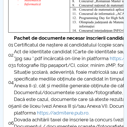
Pachet de documente necesar înscrierii candidaț
01
Certificatul de naștere al candidatului (copie scanat
Act de identitate candidat (Carte de identitate sau P
02
*jpg sau *.pdf încărcată on-line în platforma
https:/
03
1 fotografie (tip pașaport/CI, color, minim 2MP, form
Situație școlară, adeverință, foaie matricolă sau 
specificate mediile obținute de candidat în timpul li
04
Anexa II-1), cât și mediile generale obținute de către
Documentul/documentele scanate/fotografiate, în fo
Dacă este cazul, documente care să ateste rezultate
05
anii de liceu (vezi Anexa III și/sau Anexa VI). Docu
platforma
https://admitere.pub.ro
.
Dovada achitării taxei de înscriere la concurs (vezi A
06
Documentul / documentele scanate/fotografiate, în 