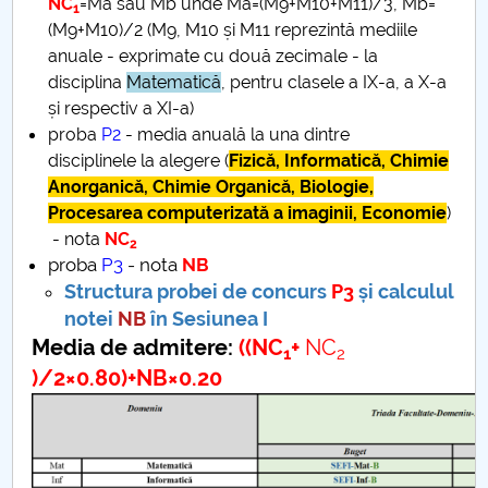
NC
=Ma sau Mb unde Ma=(M9+M10+M11)/3, Mb=
1
(M9+M10)/2 (M9, M10 și M11 reprezintă mediile
anuale - exprimate cu două zecimale - la
disciplina
Matematică
, pentru clasele a IX-a, a X-a
și respectiv a XI-a)
proba
P2
- media anuală la una dintre
disciplinele la alegere (
Fizică, Informatică, Chimie
Anorganică, Chimie Organică, Biologie,
Procesarea computerizată a imaginii, Economie
)
- nota
NC
2
proba
P3
- nota
NB
Structura probei de concurs
P3
și calculul
notei
NB
în Sesiunea I
Media de admitere:
((NC
+
NC
1
2
)/2×0.80)+NB×0.20