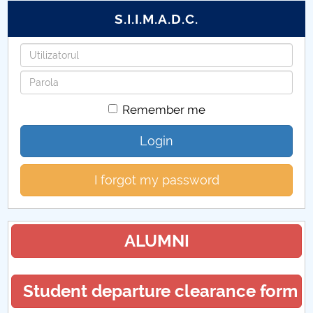
S.I.I.M.A.D.C.
Username
Password
Remember me
Login
I forgot my password
ALUMNI
Student departure clearance form