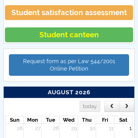
Student satisfaction assessment
Student canteen
Request form as per Law 544/2001
Online Petition
AUGUST 2026
today
Sun
Mon
Tue
Wed
Thu
Fri
Sat
26
27
28
29
30
31
1