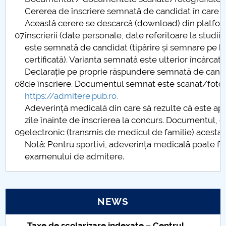
Cererea de înscriere semnată de candidat în care să
Această cerere se descarcă (download) din platfo
07
înscrierii (date personale, date referitoare la studi
este semnată de candidat (tipărire și semnare pe 
certificată). Varianta semnată este ulterior încărcată
Declarație pe proprie răspundere semnată de candida
08
de înscriere. Documentul semnat este scanat/fotograf
https://admitere.pub.ro
.
Adeverință medicală din care să rezulte că este a
zile înainte de înscrierea la concurs. Documentul, da
09
electronic (transmis de medicul de familie) acesta e
Notă: Pentru sportivi, adeverința medicală poate fi 
examenului de admitere.
NEWS
Taxe de școlarizare indexate – Centrul