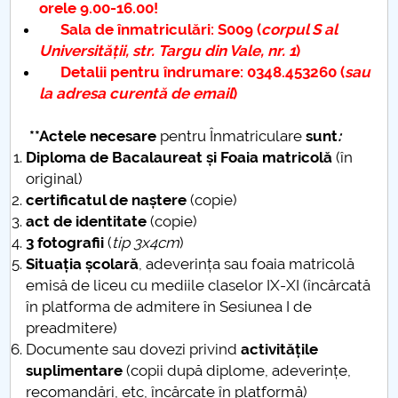
orele 9.00-16.00!
Sala de înmatriculări: S009 (
corpul S al
PNRR
Universității, str. Targu din Vale, nr. 1
)
Detalii pentru îndrumare: 0348.453260 (
sau
Proiect(PRIM STUD)
la adresa curentă de email
)
Proiect SU-ETIC
**Actele necesare
pentru Înmatriculare
sunt
:
Diploma de Bacalaureat și Foaia matricolă
(în
Personal data protection
original)
certificatul de naștere
(copie)
UPIT for the community
act de identitate
(copie)
3 fotografii
(
tip 3x4cm
)
IOSUD/CSUD – PhD studies
Situația școlară
, adeverința sau foaia matricolă
emisă de liceu cu mediile claselor IX-XI (încărcată
Comisie de etica unversitară
în platforma de admitere în Sesiunea I de
preadmitere)
Evenimente CUP
Documente sau dovezi privind
activitățile
suplimentare
(copii după diplome, adeverințe,
Accesibilitate pentru studenții cu dizabilități
recomandări, etc, încărcate în platformă)