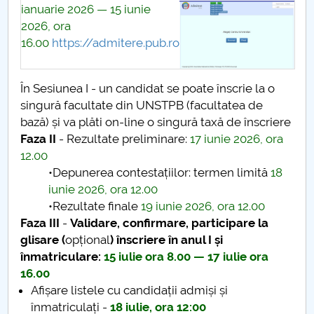
ianuarie 2026 — 15 iunie
2026, ora
16.00
https://admitere.pub.ro
În Sesiunea I - un candidat se poate înscrie la o
singură facultate din UNSTPB (facultatea de
bază) și va plăti on-line o singură taxă de înscriere
Faza II
- Rezultate preliminare:
17 iunie 2026, ora
12.00
•Depunerea contestațiilor: termen limită
18
iunie 2026, ora 12.00
•Rezultate finale
19 iunie 2026, ora 12.00
Faza III
-
Validare, confirmare, participare la
glisare (
opțional
) înscriere în anul I și
înmatriculare:
15 iulie ora 8.00 — 17 iulie ora
16.00
Afișare listele cu candidații admiși și
înmatriculați -
18 iulie, ora 12:00