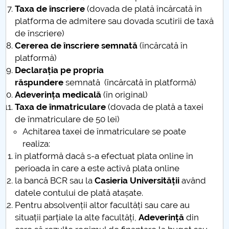
Taxa de înscriere
(dovada de plată încărcată în
Raportul Conducerii Centrului Universitar Pitești
platforma de admitere sau dovada scutirii de taxă
privind implementarea Planului Operațional 2020-
de înscriere)
2024
Cererea de înscriere semnată
(încărcată în
platformă)
Parteneri CUP
Declarația pe propria
răspundere
semnată (încărcată în platformă)
Centrul de Consiliere și Orientare în Carieră
Adeverința medicală
(în original)
Taxa de înmatriculare
(dovada de plată a taxei
Chestionar angajabilitate ALUMNI – UPB
de înmatriculare de 50 lei)
Achitarea taxei de înmatriculare se poate
CAR2026
realiza:
în platformă dacă s-a efectuat plata online în
MENIU CANTINA
perioada în care a este activă plata online
la bancă BCR sau la
Casieria Universității
având
Sesiunea I – Admitere anticipată - DMI
datele contului de plată atașate.
Pentru absolvenții altor facultăți sau care au
Sesiunea II -Admitere
situații parțiale la alte facultăți,
Adeverință
din