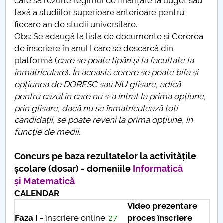
care să rezulte regimul de finanțare la buget sau
taxă a studiilor superioare anterioare pentru
fiecare an de studii universitare.
Obs: Se adaugă la lista de documente și Cererea
de înscriere în anul I care se descarcă din
platformă (
care
se poate tipări și la facultate la
înmatriculare
).
În această cerere se poate bifa și
opțiunea de DORESC sau NU glisare, adică
pentru cazul în care nu s-a intrat la prima opțiune,
prin glisare, dacă nu se înmatriculează toți
candidații, se poate reveni la prima opțiune, în
funcție de medii.
Concurs pe baza rezultatelor la activitățile
școlare (dosar) - domeniile
Informatică
și Matematică
CALENDAR
Video prezentare
Faza I
- înscriere online:
27
proces înscriere