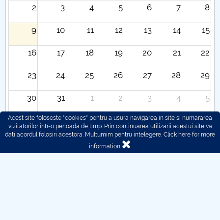
2
3
4
5
6
7
8
9
10
11
12
13
14
15
16
17
18
19
20
21
22
23
24
25
26
27
28
29
30
31
1
2
3
4
5
Acest site foloseste "cookies" pentru a usura navigarea in site si numararea
vizitatorilor intr-o perioada de timp. Prin continuarea utilizarii acestui site va
dati acordul folosiri acestora. Multumim pentru intelegere.
Click here for more
information
© 2016 - 2026 POLITEHNICA București - Centrul
Universitar Pitești
For problems regarding the functioning of the site, you can