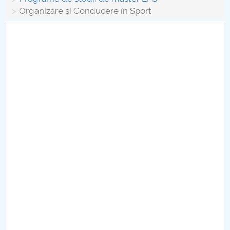
Board of Administration
Organizare şi Conducere în Sport
Nr. de telefon si adrese Facultăți
Admission
Români de pretutindeni - ADMITERE
Senate
Faculties
Studenți
Ghiduri pentru STUDENȚI
Public relations
International Relations