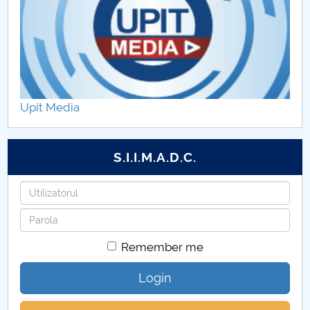
Sport şi Performanţă Motrică
Performanţă în Sport
Upit Media
S.I.I.M.A.D.C.
Username
Password
Remember me
Login