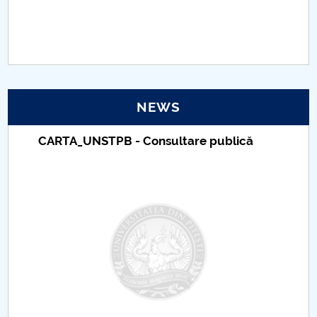
PNRR
Proiect(PRIM STUD)
Proiect SU-ETIC
NEWS
Personal data protection
CARTA_UNSTPB - Consultare publică
UPIT for the community
IOSUD/CSUD – PhD studies
Comisie de etica unversitară
Evenimente CUP
Accesibilitate pentru studenții cu dizabilități