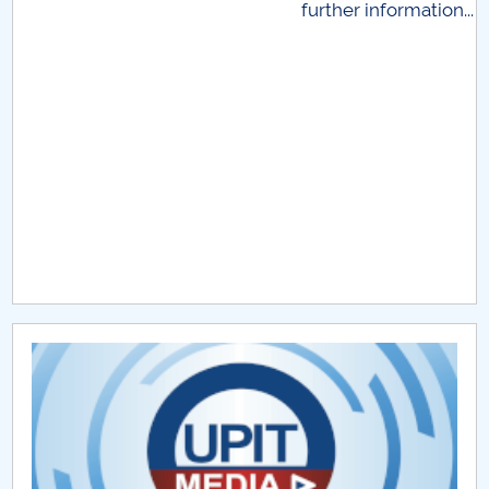
further information...
Raportul Conducerii Centrului Universitar Pitești
privind implementarea Planului Operațional 2020-
2024
Parteneri CUP
Centrul de Consiliere și Orientare în Carieră
Chestionar angajabilitate ALUMNI – UPB
CAR2026
MENIU CANTINA
Manifestări ştiinţifice
Reviste