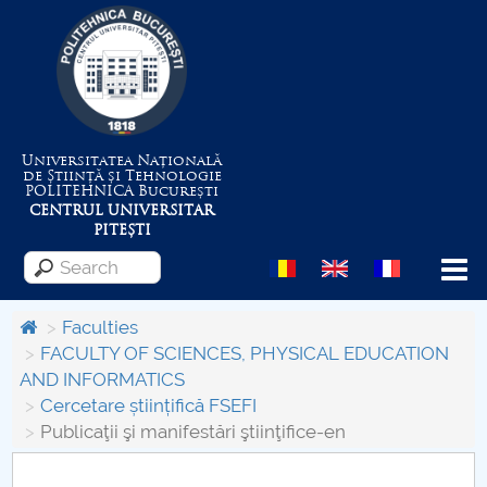
Universitatea Națională
de Știință și Tehnologie
POLITEHNICA
București
CENTRUL UNIVERSITAR
PITEȘTI
Menu
Faculties
FACULTY OF SCIENCES, PHYSICAL EDUCATION
AND INFORMATICS
About the University
Cercetare științifică FSEFI
Publicaţii şi manifestări ştiinţifice-en
Centrul de Management al Proiectelor