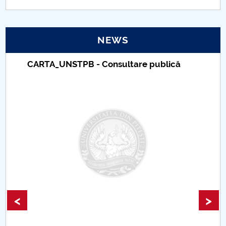
PNRR
NEWS
Proiect(PRIM STUD)
ltare publică
Taxe de școlarizare index
Proiect SU-ETIC
Universitar Pitești
Personal data protection
UPIT for the community
IOSUD/CSUD – PhD studies
Comisie de etica unversitară
Evenimente CUP
<
>
Accesibilitate pentru studenții cu dizabilități