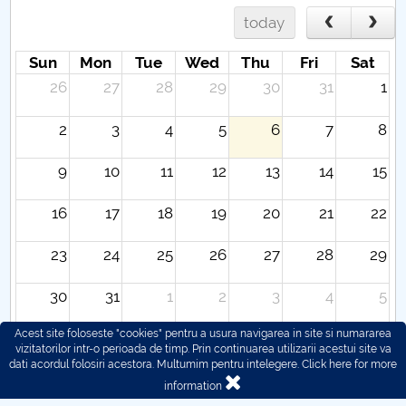
today
Sun
Mon
Tue
Wed
Thu
Fri
Sat
26
27
28
29
30
31
1
2
3
4
5
6
7
8
9
10
11
12
13
14
15
16
17
18
19
20
21
22
23
24
25
26
27
28
29
30
31
1
2
3
4
5
Acest site foloseste "cookies" pentru a usura navigarea in site si numararea
vizitatorilor intr-o perioada de timp. Prin continuarea utilizarii acestui site va
dati acordul folosiri acestora. Multumim pentru intelegere.
Click here for more
information