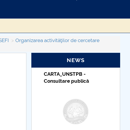
FSEFI
Organizarea activităţilor de cercetare
NEWS
B -
Taxe de școlarizare
lică
indexate – Centrul
Universitar Pitești