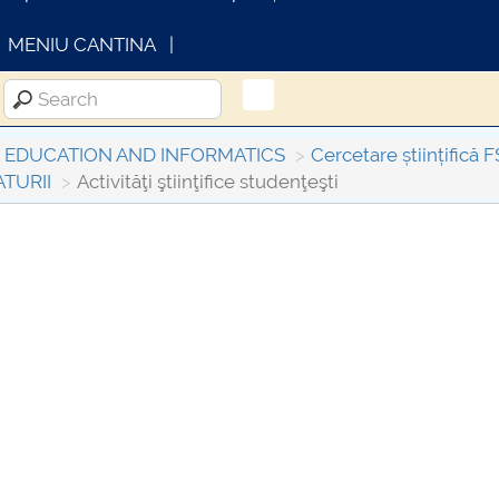
MENIU CANTINA
L EDUCATION AND INFORMATICS
Cercetare științifică 
TURII
Activităţi ştiinţifice studenţeşti
INFORMATII ACTE STUDII
CARTA_UNSTP
Consultare pub