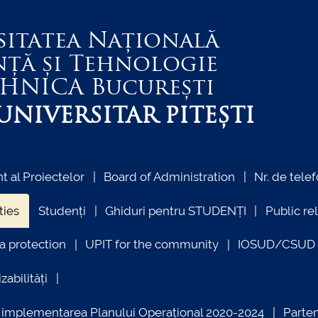
sitatea Națională
nță și Tehnologie
EHNICA
București
NIVERSITAR PITEȘTI
 al Proiectelor
Board of Administration
Nr. de telef
ties
Studenți
Ghiduri pentru STUDENȚI
Public re
a protection
UPIT for the community
IOSUD/CSUD –
zabilități
ind implementarea Planului Operațional 2020-2024
Parte