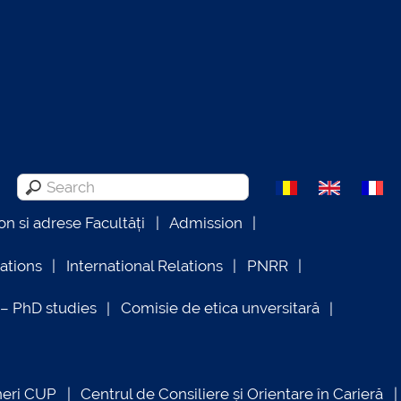
on si adrese Facultăți
Admission
lations
International Relations
PNRR
 PhD studies
Comisie de etica unversitară
neri CUP
Centrul de Consiliere și Orientare în Carieră