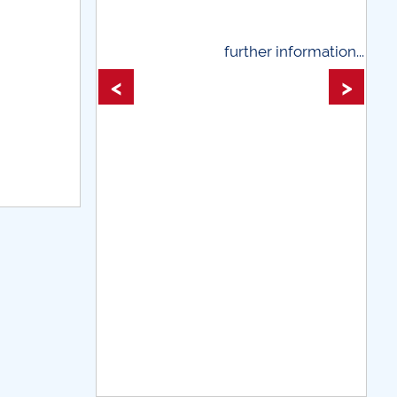
rther information...
further information...
<
>