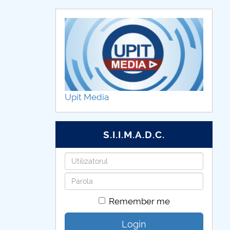
Upit Media
S.I.I.M.A.D.C.
Username
Password
Remember me
Login