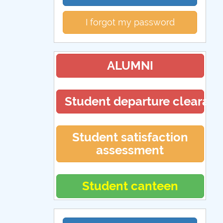
I forgot my password
ALUMNI
Student departure clearan
Student satisfaction
assessment
Student canteen