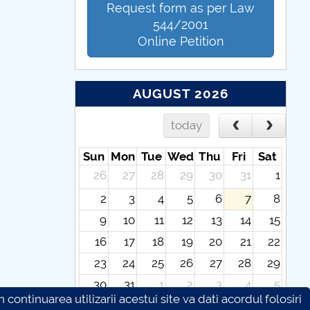
Request form as per Law
544/2001
Online Petition
AUGUST 2026
today
Sun
Mon
Tue
Wed
Thu
Fri
Sat
26
27
28
29
30
31
1
2
3
4
5
6
7
8
9
10
11
12
13
14
15
16
17
18
19
20
21
22
23
24
25
26
27
28
29
30
31
1
2
3
4
5
continuarea utilizarii acestui site va dati acordul folosiri