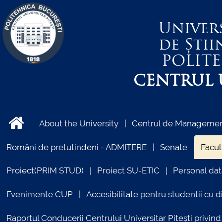
Univer
de Știi
POLIT
CENTRUL U
About the University
Centrul de Management
Români de pretutindeni - ADMITERE
Senate
Facul
Proiect(PRIM STUD)
Proiect SU-ETIC
Personal dat
Evenimente CUP
Accesibilitate pentru studenții cu di
Raportul Conducerii Centrului Universitar Pitești priv