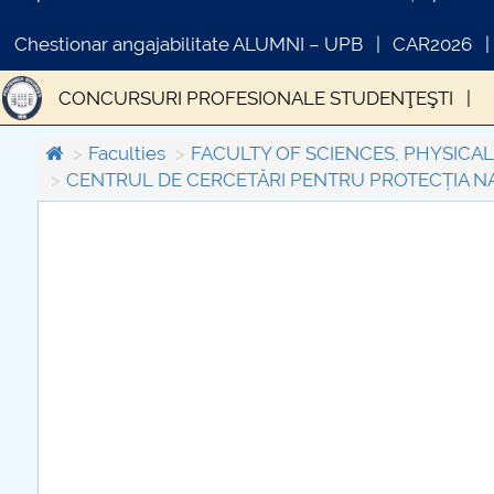
Chestionar angajabilitate ALUMNI – UPB
CAR2026
CONCURSURI PROFESIONALE STUDENŢEŞTI
Faculties
FACULTY OF SCIENCES, PHYSICA
CENTRUL DE CERCETĂRI PENTRU PROTECȚIA NA
COMUNICAT DE PRESA
PRIMSTUD 26.03.2026