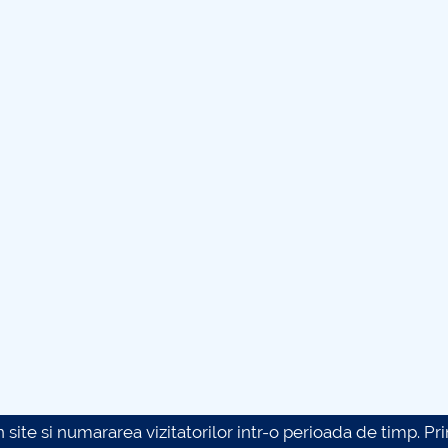
site si numararea vizitatorilor intr-o perioada de timp. Prin 