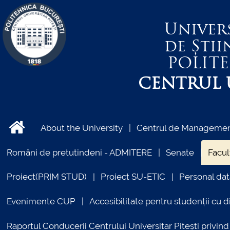
Univer
de Știi
POLIT
CENTRUL U
About the University
Centrul de Management
Români de pretutindeni - ADMITERE
Senate
Facul
Proiect(PRIM STUD)
Proiect SU-ETIC
Personal dat
Evenimente CUP
Accesibilitate pentru studenții cu di
Raportul Conducerii Centrului Universitar Pitești priv