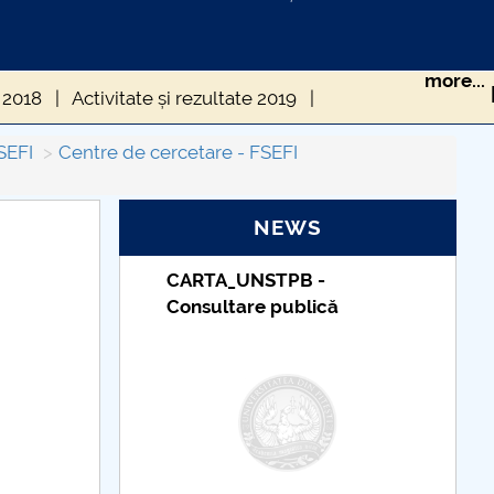
more...
e 2018
Activitate și rezultate 2019
ate 2023
Activitate și rezultate 2025
FSEFI
Centre de cercetare - FSEFI
NEWS
PB -
Taxe de școlarizare
ublică
indexate – Centrul
Universitar Pitești