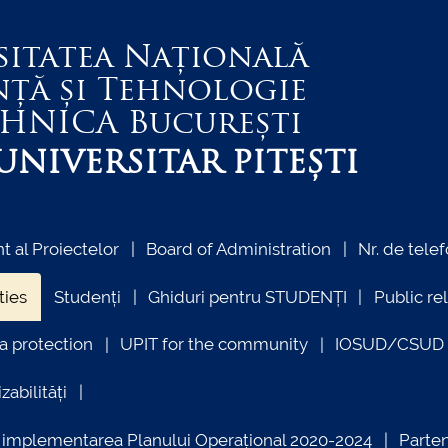
sitatea Națională
nță și Tehnologie
EHNICA
București
NIVERSITAR PITEȘTI
 al Proiectelor
Board of Administration
Nr. de telef
ties
Studenți
Ghiduri pentru STUDENȚI
Public re
a protection
UPIT for the community
IOSUD/CSUD –
zabilități
ind implementarea Planului Operațional 2020-2024
Parte