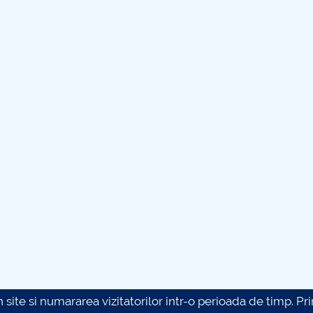
site si numararea vizitatorilor intr-o perioada de timp. Prin 