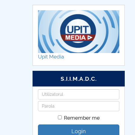
Upit Media
S.I.I.M.A.D.C.
Username
Password
Remember me
Login