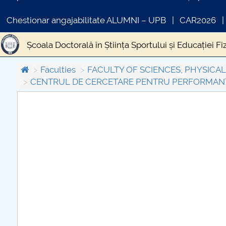
Chestionar angajabilitate ALUMNI – UPB
CAR2026
Școala Doctorală în Știința Sportului și Educației Fi
Activitate și rezultate 2020
Activitate și rezultat
Faculties
FACULTY OF SCIENCES, PHYSICA
CENTRUL DE CERCETARE PENTRU PERFORMANŢ
COMUNICAT DE PRESA
PRIMSTUD 26.03.2026