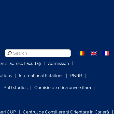
on si adrese Facultăți
Admission
lations
International Relations
PNRR
 PhD studies
Comisie de etica unversitară
neri CUP
Centrul de Consiliere și Orientare în Carieră