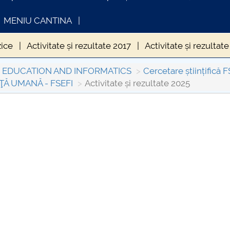
MENIU CANTINA
zice
Activitate și rezultate 2017
Activitate și rezultat
e 2021
Activitate și rezultate 2022
Activitate și rezult
L EDUCATION AND INFORMATICS
Cercetare științifică 
Ă UMANĂ - FSEFI
Activitate și rezultate 2025
INFORMATII ACTE STUDII
CARTA_UNST
Consultare p