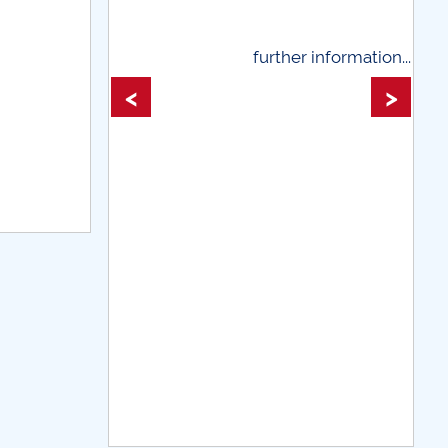
further information...
further information
<
>