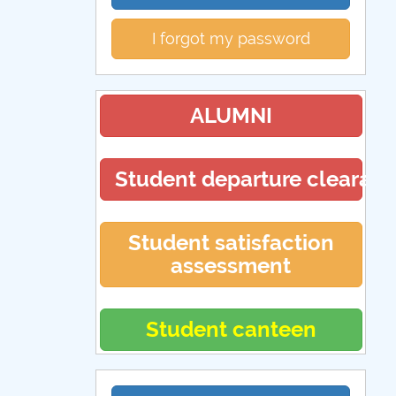
I forgot my password
ALUMNI
Student departure clearan
Student satisfaction
assessment
Student canteen