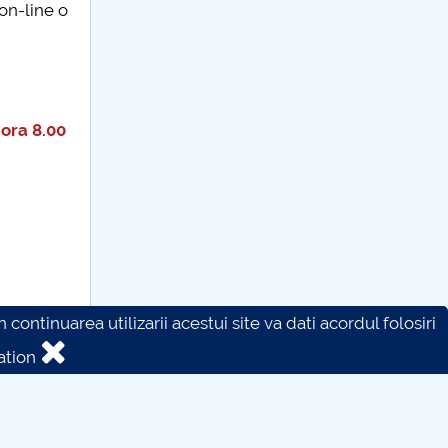
on-line o
ora 8.00
continuarea utilizarii acestui site va dati acordul folosiri
ation