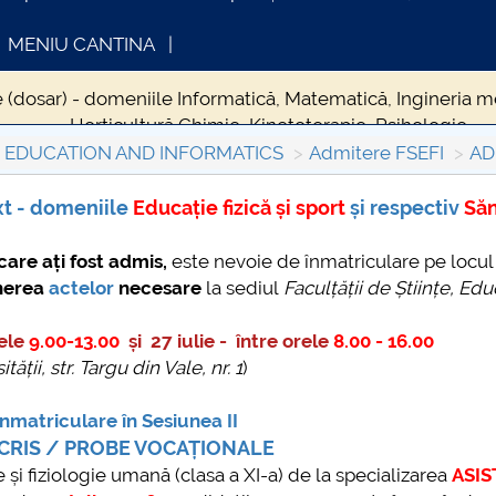
MENIU CANTINA
e (dosar) - domeniile Informatică, Matematică, Ingineria me
Horticultură,Chimie, Kinetoterapie, Psihologie.
L EDUCATION AND INFORMATICS
Admitere FSEFI
AD
meniile Educație fizică și sport și respectiv Sănătate
xt - domeniile
Educație fizică și sport
și respectiv
Săn
FORMATII ACTE STUDII
CARTA_UNSTPB -
 care ați fost admis,
este nevoie de înmatriculare pe locul
Consultare publică
unerea
actelor
necesare
la sediul
Faculțății de Științe, Edu
rele
9.00-13.00
și 27 iulie -
între orele
8.00 - 16.00
tății, str. Targu din Vale, nr. 1
)
nmatriculare în Sesiunea II
CRIS / PROBE VOCAȚIONALE
 și fiziologie umană (clasa a XI-a) de la specializarea
ASIS