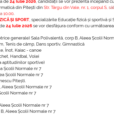
ta de
24 Iulie 2026
, candidații se vor prezenta începând c
further information...
ormatică din Pitești din
Str. Târgu din Vale, nr. 1, corpul S,
să
further
ra
10.00
.
ZICĂ ȘI SPORT
, specializările Educație fizică și sportivă și 
 de
24 Iulie 2026
se vor desfășura conform cu următoarea
trice generale) Sala Polivalentă, corp B, Aleea Școlii Norma
ism, Tenis de câmp, Dans sportiv, Gimnastică
e, Înot, Kaiac - canoe
chet, Handbal, Volei
 aptitudinilor sportive)
ea Școlii Normale nr 7
ea Școlii Normale nr 7
nescu Pitești.
, Aleea Școlii Normale nr 7
Școlii Normale nr 7
Aleea Școlii Normale nr 7
 B, Aleea Școlii Normale nr 7