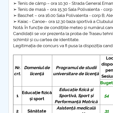
➢ Tenis de câmp – ora 10.30 - Strada General Emano
➢ Tenis de masă – ora 15.30 Sala Polivalenta - corp
➢ Baschet – ora 16.00 Sala Polivalenta - corp B, Al
➢ Kaiac - Canoe– ora 12.30 baza sportivă a Clubului
Notă. În funcție de condițiile meteo și numărul cand
Candidații se vor prezenta la proba de Traseu tehn
schimb) și cu cartea de identitate.
Legitimația de concurs va fi pusa la dispoziția can
Loc
dispo
Nr.
Domeniul de
Programul de studii
pen
crt.
licenţă
universitare de licenţă
Sesiu
Buget
Educație fizică și
Educație fizică
1
Sportivă, Sport și
54
și sport
Performanță Motrică
Asistență medicală
2
Sănătate
31