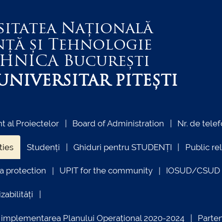
sitatea Națională
nță și Tehnologie
EHNICA
București
NIVERSITAR PITEȘTI
 al Proiectelor
Board of Administration
Nr. de telef
ties
Studenți
Ghiduri pentru STUDENȚI
Public re
a protection
UPIT for the community
IOSUD/CSUD –
zabilități
ind implementarea Planului Operațional 2020-2024
Parte