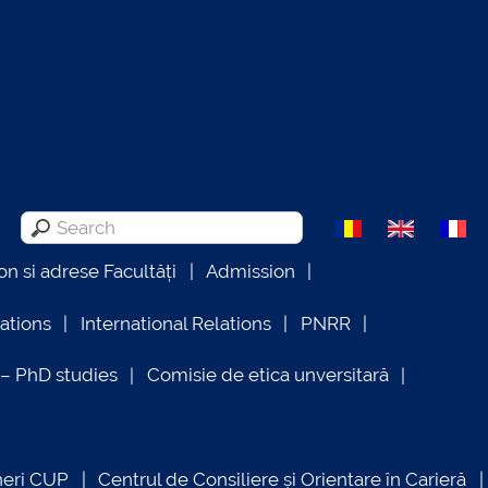
on si adrese Facultăți
Admission
lations
International Relations
PNRR
 PhD studies
Comisie de etica unversitară
neri CUP
Centrul de Consiliere și Orientare în Carieră