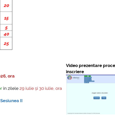
20
15
5
40
25
Video prezentare proce
înscriere
026, ora
or
în zilele
29 iulie și 30 iulie, ora
Sesiunea II