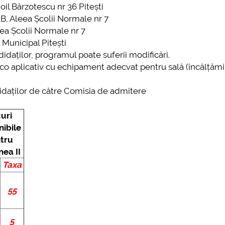
il Bârzotescu nr 36 Pitești
 B, Aleea Școlii Normale nr 7
eea Școlii Normale nr 7
 Municipal Pitești
idaților, programul poate suferii modificări.
ico aplicativ cu echipament adecvat pentru sală (încălțăm
didaților de către Comisia de admitere
uri
nibile
tru
nea II
Taxa
55
5