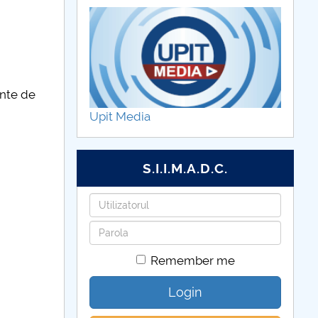
inte de
Upit Media
S.I.I.M.A.D.C.
Username
Password
Remember me
Login