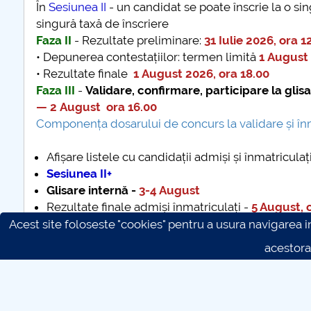
În
Sesiunea II
- un candidat se poate înscrie la o si
singură taxă de înscriere
Faza II
- Rezultate preliminare:
31 Iulie 2026, ora 1
• Depunerea contestațiilor: termen limită
1 August 
• Rezultate finale
1 August 2026, ora 18.00
Faza III
-
Validare, confirmare, participare la glisa
— 2 August ora 16.00
Componența dosarului de concurs la validare și înm
Afișare listele cu candidații admiși și înmatriculaț
Sesiunea II+
Glisare internă -
3-4 August
Rezultate finale admiși înmatriculați -
5 August, 
Acest site foloseste "cookies" pentru a usura navigarea in 
acestora