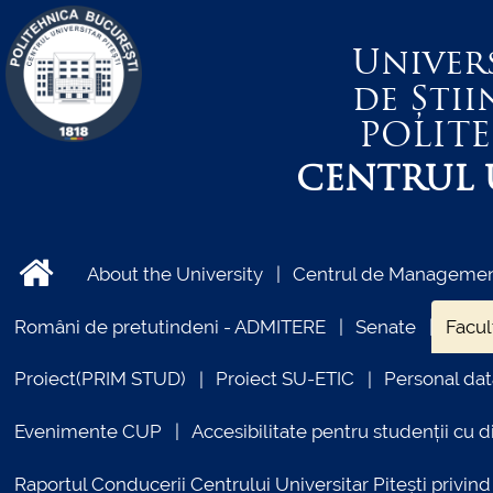
Univer
de Știi
POLIT
CENTRUL U
About the University
Centrul de Management
Români de pretutindeni - ADMITERE
Senate
Facul
Proiect(PRIM STUD)
Proiect SU-ETIC
Personal dat
Evenimente CUP
Accesibilitate pentru studenții cu di
Raportul Conducerii Centrului Universitar Pitești priv