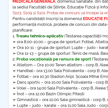
MEDICALĂ GENERALĂ
, domeniul Sănătate, din da
la sediul Facultății de Științe, Educație Fizică și Inf
further information...
S103, S109 și S101. Proba de concurs va începe la o
Pentru candidații înscriși la domeniul
EDUCAȚIE FI
performanță motrică, probele de concurs din data
planificare:
1.
Traseu tehnico-aplicativ
(Testarea capacității mo
➢ ora 8.00-10.00 – grupa de sporturi: Fotbal, Atlet
➢ Ora 10-11 - grupa de sporturi: Lupte – judo - karat
➢ Ora 11-13 – grupa de sporturi :Tenis de masă, Bas
2.
Proba vocațională pe ramura de sport
(Testarea
➢ Atletism – Ora 10.00 Teren atletism - corp B, Ale
➢ Handbal– ora 13.00 Sala Polivalenta - corp B, Ale
➢ Fotbal – ora 10.30 Stadion Aripi, Școala Mihai Emi
➢ Dans sportiv – 0ra 10.00 Sala Polivalenta - corp B
➢ Volei - ora 14.00 Sala Polivalenta - corp B, Aleea 
➢ Înot – ora 12.00 Bazin Olimpic Pitești
➢ Gimnastică – ora 10.00 Sala gimnastică - corp B, 
➢ Lupte – judo - karate – ora 11.00 Sala Judo - corp