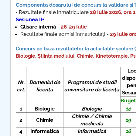
Componența dosarului de concurs la validare și î
• Rezultate finale înmatriculare
28 Iulie 2026, ora 
Sesiunea II+
Glisare internă -
28-29 Iulie
Rezultate finale admiși înmatriculați -
29 Iulie or
Concurs pe baza rezultatelor la activitățile școlare
Biologie, Știința mediului, Chimie, Kinetoterapie, P
Loc
dispo
Nr.
Domeniul de
Programul de studii
pen
crt.
licenţă
universitare de licenţă
Sesiu
Buget
1
Biologie
Biologie
14
Chimie / Chimie
2
Chimie
19
medicală
4
Informatică
Informatică
16