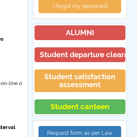
I forgot my password
ALUMNI
es
Student departure clearan
Student satisfaction
assessment
 on-line o
Student canteen
nterval
Request form as per Law