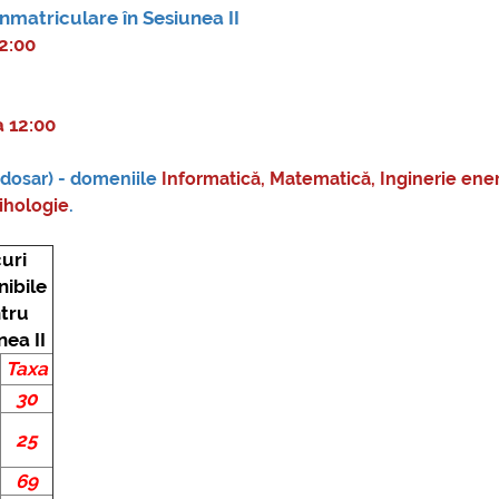
nmatriculare în Sesiunea II
12:00
a 12:00
 (dosar) - domeniile
Informatică, Matematică, Inginerie ener
sihologie
.
uri
nibile
tru
nea II
Taxa
30
25
69