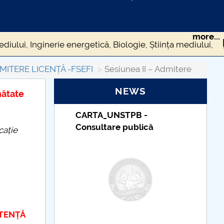
more...
diului, Inginerie energetică, Biologie, Știința mediului,
MITERE LICENȚĂ -FSEFI
Sesiunea II – Admitere
NEWS
ătate
Taxe de școlarizare
indexate – Centrul
cație
Universitar Pitești
TENȚĂ