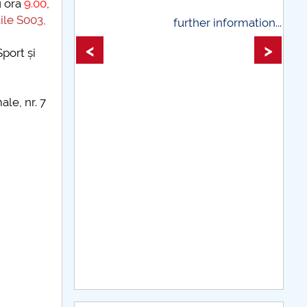
u ora
9.00
,
lile S003,
 information...
further information...
<
>
Sport și
le, nr. 7