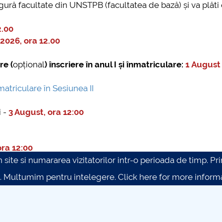
ngură facultate din UNSTPB (facultatea de bază) și va plăti 
2.00
2026, ora 12.00
re (
opțional
) înscriere în anul I și înmatriculare:
1 August 
atriculare în Sesiunea II
i -
3 August, ora 12:00
ora 12:00
site si numararea vizitatorilor intr-o perioada de timp. Prin 
. Multumim pentru intelegere.
Click here for more inform