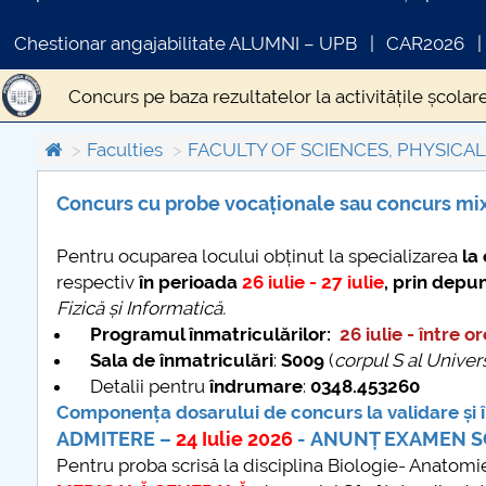
Chestionar angajabilitate ALUMNI – UPB
CAR2026
Concurs pe baza rezultatelor la activitățile școlar
Faculties
FACULTY OF SCIENCES, PHYSICA
Concurs cu probe vocaționale sau concurs mixt - do
Concurs cu probe vocaționale sau concurs mi
COMUNICAT DE PRESA
IN
Pentru ocuparea locului obținut la specializarea
la
PRIMSTUD 26.03.2026
respectiv
în perioada
26 iulie - 27 iulie
, prin dep
Fizică și Informatică.
Programul înmatriculărilor:
26 iulie - între o
Sala de înmatriculări
:
S009
(
corpul S al Universi
Detalii pentru
îndrumare
:
0348.453260
Componența dosarului de concurs la validare și î
ADMITERE –
24 Iulie 2026
- ANUNȚ EXAMEN S
Pentru proba scrisă la disciplina Biologie- Anatomie