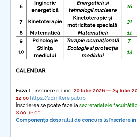
Inginerie
Energetică și
6
16
energetică
tehnologii nucleare
Kinetoterapie şi
7
Kinetoterapie
31
motricitate specială
8
Matematică
Matematică
11
9
Psihologie
Terapie ocupaţională
7
Ştiinţa
Ecologie si protecţia
10
13
mediului
mediului
CALENDAR
Faza I
- înscriere online:
20 Iulie 2026 — 29 Iulie 2
12.00
https://admitere.pub.ro
Înscrierea se poate face la
secretariatele facultățil
8:00-16:00
Componența dosarului de concurs la înscriere în 