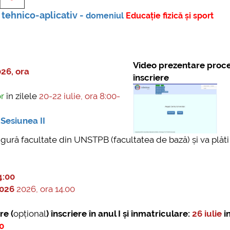
 tehnico-aplicativ -
domeniul
Educație fizică și sport
Video prezentare proc
026, ora
înscriere
or
în zilele
20-22 iulie, ora 8:00-
Sesiunea II
ngură facultate din UNSTPB (facultatea de bază) și va plăti
4:00
2026
2026, ora 14.00
re (
opțional
) înscriere în anul I și înmatriculare:
26 iulie
i
00