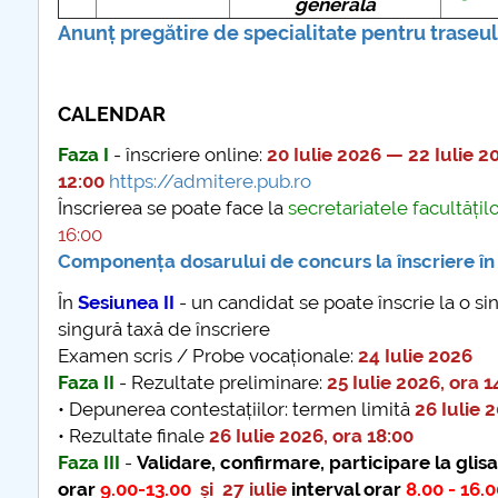
generală
Anunț pregătire de specialitate pentru traseul
CALENDAR
Faza I
- înscriere online:
20 Iulie 2026 — 22 Iulie 2
12:00
https://admitere.pub.ro
Înscrierea se poate face la
secretariatele facultățil
16:00
Componența dosarului de concurs la înscriere în 
În
Sesiunea II
- un candidat se poate înscrie la o si
singură taxă de înscriere
Examen scris / Probe vocaționale:
24 Iulie 2026
Faza II
- Rezultate preliminare:
25 Iulie 2026, ora 1
• Depunerea contestațiilor: termen limită
26 Iulie 
• Rezultate finale
26 Iulie 2026, ora 18:00
Faza III
-
Validare, confirmare, participare la glisa
orar
9.00-13.00
și 27 iulie
interval orar
8.00 - 16.