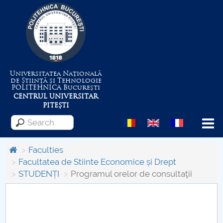
Universitatea Națională
de Știință și Tehnologie
POLITEHNICA
București
CENTRUL UNIVERSITAR
PITEȘTI
Menu
Faculties
Facultatea de Stiinte Economice și Drept
STUDENȚI
Programul orelor de consultaţii
About the University
Centrul de Management al Proiectelor