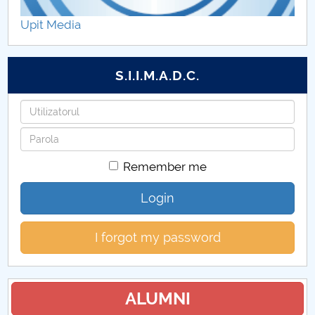
Programul orelor de consultaţii
Upit Media
Burse
S.I.I.M.A.D.C.
Tabere
Username
Programarea evaluărilor finale
Password
Sesiuni stiintifice studentesti
Remember me
Licență
Login
Master
I forgot my password
Orar studenți
ALUMNI