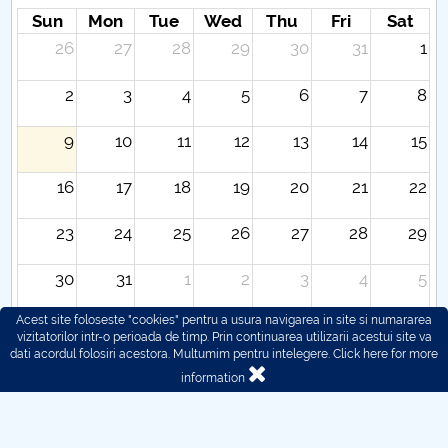
Sun
Mon
Tue
Wed
Thu
Fri
Sat
26
27
28
29
30
31
1
2
3
4
5
6
7
8
9
10
11
12
13
14
15
16
17
18
19
20
21
22
23
24
25
26
27
28
29
30
31
1
2
3
4
5
Acest site foloseste "cookies" pentru a usura navigarea in site si numararea
vizitatorilor intr-o perioada de timp. Prin continuarea utilizarii acestui site va
dati acordul folosiri acestora. Multumim pentru intelegere.
Click here for more
information