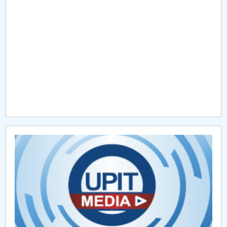
Raportul Conducerii Centrului Universitar Pitești
privind implementarea Planului Operațional 2020-
2024
Parteneri CUP
Centrul de Consiliere și Orientare în Carieră
Chestionar angajabilitate ALUMNI – UPB
CAR2026
MENIU CANTINA
PLATFORME
STRUCTURA ANULUI UNIVERSITAR