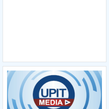
Raportul Conducerii Centrului Universitar Pitești
privind implementarea Planului Operațional 2020-
2024
Parteneri CUP
Centrul de Consiliere și Orientare în Carieră
Chestionar angajabilitate ALUMNI – UPB
CAR2026
MENIU CANTINA
TEME PROPUSE PENTRU LUCRĂRI DE DISERTAȚIE
Documente înscriere examen disertație