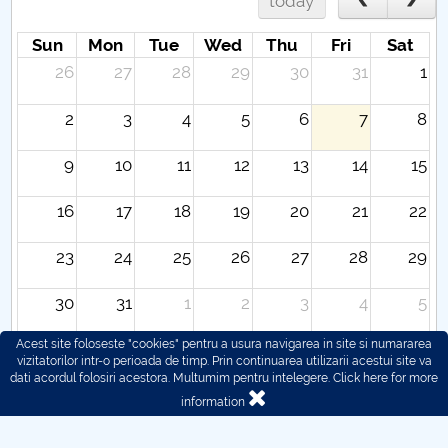
today
Sun
Mon
Tue
Wed
Thu
Fri
Sat
26
27
28
29
30
31
1
2
3
4
5
6
7
8
9
10
11
12
13
14
15
16
17
18
19
20
21
22
23
24
25
26
27
28
29
30
31
1
2
3
4
5
Acest site foloseste "cookies" pentru a usura navigarea in site si numararea
vizitatorilor intr-o perioada de timp. Prin continuarea utilizarii acestui site va
dati acordul folosiri acestora. Multumim pentru intelegere.
Click here for more
information