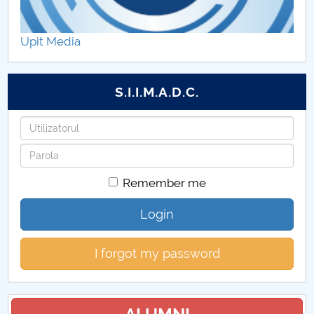
Teme Propuse pentru
Upit Media
S.I.I.M.A.D.C.
Username
Password
Remember me
Login
I forgot my password