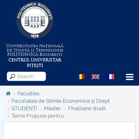
Universitatea Națională
de Știință și Tehnologie
POLITEHNICA
București
CENTRUL UNIVERSITAR
PITEȘTI
Menu
Faculties
Facultatea de Stiinte Economice și Drept
STUDENȚI
Master
Finalizare studii
About the University
Teme Propuse pentru
Centrul de Management al Proiectelor