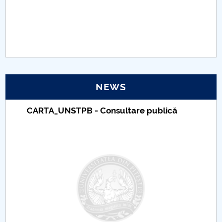
PNRR
Proiect(PRIM STUD)
Proiect SU-ETIC
NEWS
Personal data protection
CARTA_UNSTPB - Consultare publică
UPIT for the community
IOSUD/CSUD – PhD studies
Comisie de etica unversitară
Evenimente CUP
Accesibilitate pentru studenții cu dizabilități