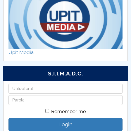
Upit Media
S.I.I.M.A.D.C.
Username
Password
Remember me
Login