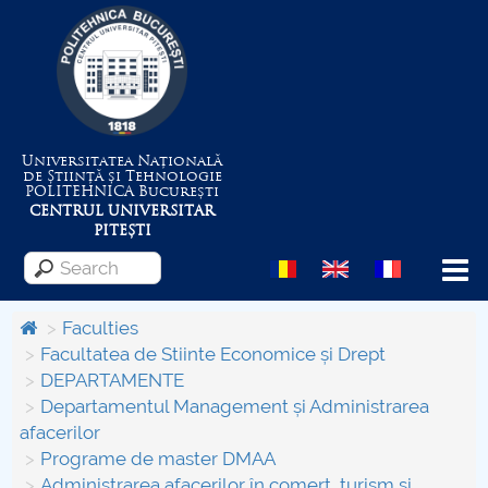
Universitatea Națională
de Știință și Tehnologie
POLITEHNICA
București
CENTRUL UNIVERSITAR
PITEȘTI
Menu
Faculties
Facultatea de Stiinte Economice și Drept
DEPARTAMENTE
About the University
Departamentul Management și Administrarea
afacerilor
Centrul de Management al Proiectelor
Programe de master DMAA
Administrarea afacerilor în comerţ, turism și