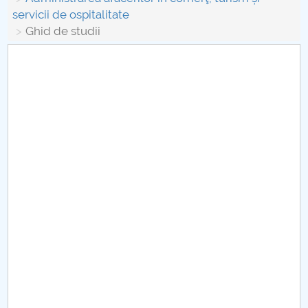
Board of Administration
servicii de ospitalitate
Ghid de studii
Nr. de telefon si adrese Facultăți
Admission
Români de pretutindeni - ADMITERE
Senate
Faculties
Studenți
Ghiduri pentru STUDENȚI
Public relations
International Relations