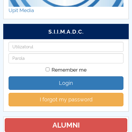
Conferința ETAEc
Upit Media
Journal of Legal and Administrative Studies
S.I.I.M.A.D.C.
SCIENTIFIC BULLETIN - ECONOMIC SCIENCES
Username
Password
Remember me
Login
I forgot my password
ALUMNI