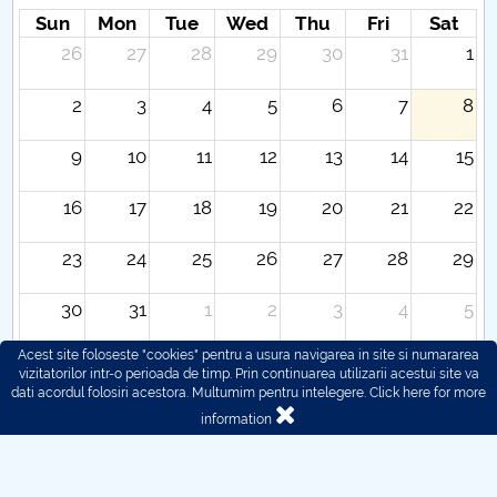
Sun
Mon
Tue
Wed
Thu
Fri
Sat
26
27
28
29
30
31
1
2
3
4
5
6
7
8
9
10
11
12
13
14
15
16
17
18
19
20
21
22
23
24
25
26
27
28
29
30
31
1
2
3
4
5
Acest site foloseste "cookies" pentru a usura navigarea in site si numararea
vizitatorilor intr-o perioada de timp. Prin continuarea utilizarii acestui site va
dati acordul folosiri acestora. Multumim pentru intelegere.
Click here for more
information