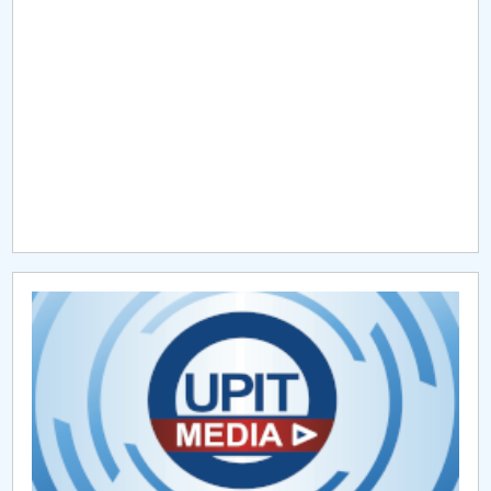
Raportul Conducerii Centrului Universitar Pitești
privind implementarea Planului Operațional 2020-
2024
Parteneri CUP
Centrul de Consiliere și Orientare în Carieră
Chestionar angajabilitate ALUMNI – UPB
CAR2026
MENIU CANTINA
Centre de Cercetare
Conferinte stiintifice internationale