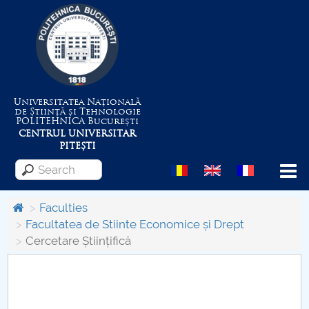
Universitatea Națională
de Știință și Tehnologie
POLITEHNICA
București
CENTRUL UNIVERSITAR
PITEȘTI
Menu
Faculties
Facultatea de Stiinte Economice și Drept
Cercetare Științifică
About the University
Centrul de Management al Proiectelor