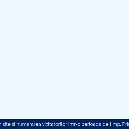
site si numararea vizitatorilor intr-o perioada de timp. Prin 