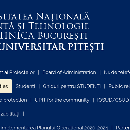
sitatea Națională
nță și Tehnologie
EHNICA
București
NIVERSITAR PITEȘTI
 al Proiectelor
Board of Administration
Nr. de telef
ties
Studenți
Ghiduri pentru STUDENȚI
Public re
a protection
UPIT for the community
IOSUD/CSUD –
zabilități
ind implementarea Planului Operațional 2020-2024
Parte