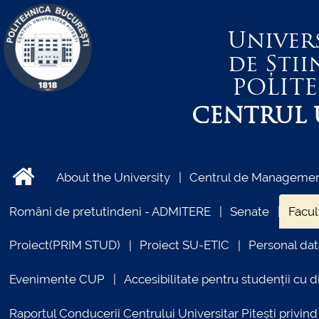
Univer
de Știi
POLIT
CENTRUL U
About the University
Centrul de Management
Români de pretutindeni - ADMITERE
Senate
Facul
Proiect(PRIM STUD)
Proiect SU-ETIC
Personal dat
Evenimente CUP
Accesibilitate pentru studenții cu di
Raportul Conducerii Centrului Universitar Pitești priv