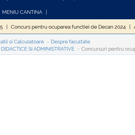
MENIU CANTINA
25
Concurs pentru ocuparea functiei de Decan 2024
23
Concursuri pentru ocuparea posturilor vacante 2020
tii si Calculatoare
Despre facultate
IDACTICE SI ADMINISTRATIVE
Concursuri pentru ocup
 pentru ocuparea posturilor vacante 2019
Concurs pentr
16
Concursuri pentru ocuparea posturilor vacante 2015
INFORMATII ACTE STUDII
CARTA_UNSTP
Consultare pub
3