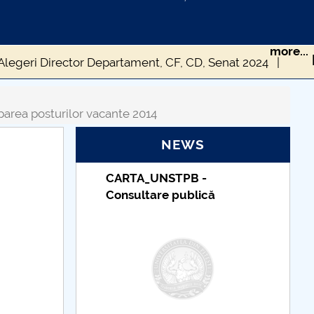
more...
Alegeri Director Departament, CF, CD, Senat 2024
Concurs pentru ocuparea functiei de Decan 2020
area posturilor vacante 2014
u ocuparea postului de Decan - iulie 2017
NEWS
Concursuri pentru ocuparea posturilor vacante 2014
B -
Taxe de școlarizare
lică
indexate – Centrul
Universitar Pitești