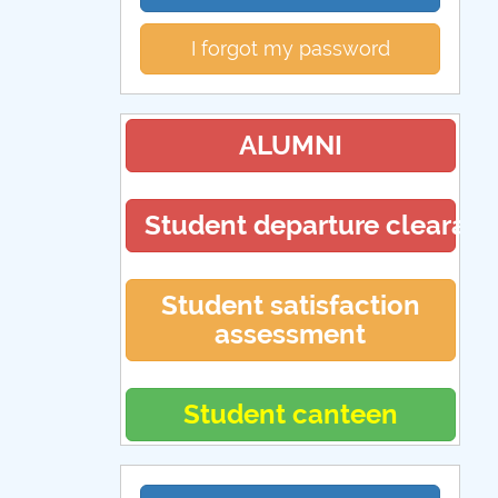
I forgot my password
ALUMNI
Student departure clearan
Student satisfaction
assessment
Student canteen