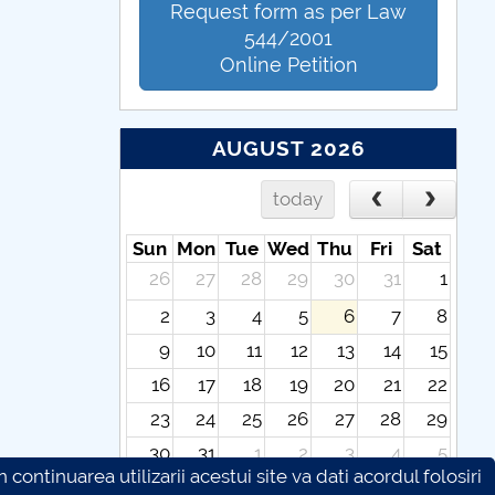
Request form as per Law
544/2001
Online Petition
AUGUST 2026
today
Sun
Mon
Tue
Wed
Thu
Fri
Sat
26
27
28
29
30
31
1
2
3
4
5
6
7
8
9
10
11
12
13
14
15
16
17
18
19
20
21
22
23
24
25
26
27
28
29
30
31
1
2
3
4
5
continuarea utilizarii acestui site va dati acordul folosiri