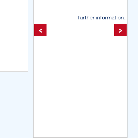
rther information...
further information...
<
>