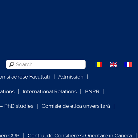
on si adrese Facultăți
Admission
lations
International Relations
PNRR
 PhD studies
Comisie de etica unversitară
neri CUP
Centrul de Consiliere și Orientare în Carieră