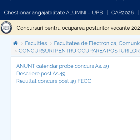
Chestionar angajabilitate ALUMNI – UPB
CAR2026
Concursuri pentru ocuparea posturilor vacante 20
Concursuri pentru ocuparea posturilor vacante 20
Faculties
Facultatea de Electronica, Comunica
CONCURSURI PENTRU OCUPAREA POSTURILOR D
Concurs Director Departament 2019
Concursuri
ANUNT calendar probe concurs As. 49
Concursuri pentru ocuparea posturilor vacante 20
Descriere post As.49
COMUNICAT DE PRESA
Rezultat concurs post 49 FECC
PRIMSTUD 26.03.2026
Concursuri pentru ocuparea posturilor vacante 201