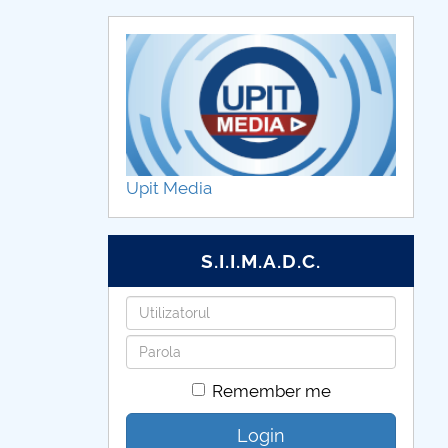
Upit Media
S.I.I.M.A.D.C.
Username
Password
Remember me
Login