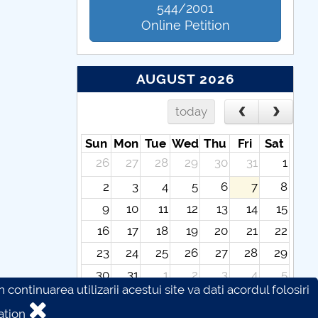
544/2001
Online Petition
AUGUST 2026
today
Sun
Mon
Tue
Wed
Thu
Fri
Sat
26
27
28
29
30
31
1
2
3
4
5
6
7
8
9
10
11
12
13
14
15
16
17
18
19
20
21
22
23
24
25
26
27
28
29
30
31
1
2
3
4
5
continuarea utilizarii acestui site va dati acordul folosiri
ation