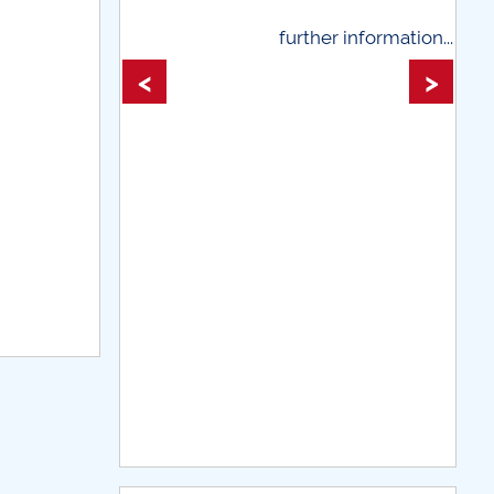
further information...
further informati
<
>