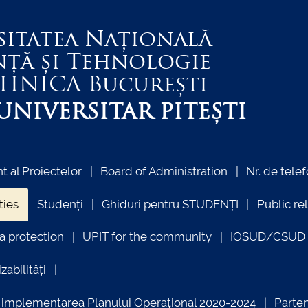
sitatea Națională
nță și Tehnologie
EHNICA
București
NIVERSITAR PITEȘTI
 al Proiectelor
Board of Administration
Nr. de telef
ties
Studenți
Ghiduri pentru STUDENȚI
Public re
a protection
UPIT for the community
IOSUD/CSUD –
zabilități
ind implementarea Planului Operațional 2020-2024
Parte