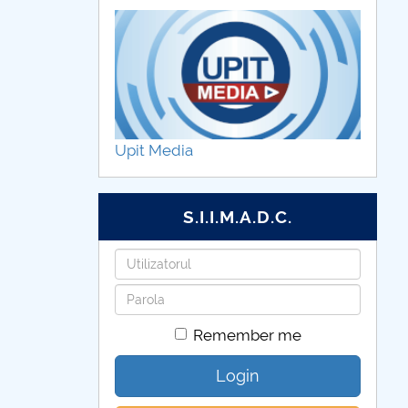
Upit Media
S.I.I.M.A.D.C.
Username
Password
Remember me
Login