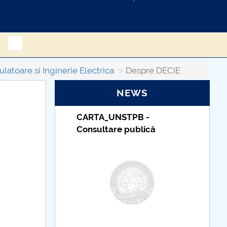
atoare si Inginerie Electrica
Despre DECIE
NEWS
STPB -
Taxe de școlarizare
e publică
indexate – Centrul
Universitar Pitești