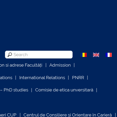
on si adrese Facultăți
Admission
lations
International Relations
PNRR
 PhD studies
Comisie de etica unversitară
neri CUP
Centrul de Consiliere și Orientare în Carieră