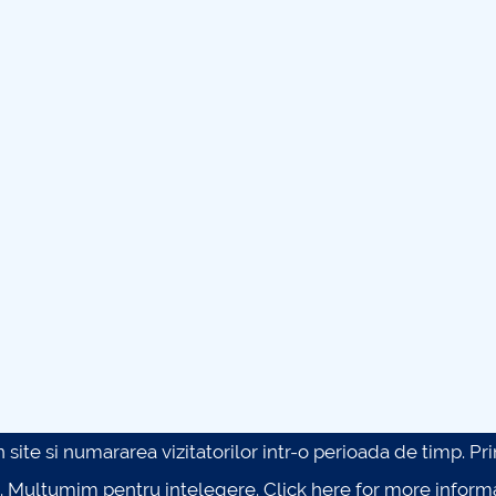
site si numararea vizitatorilor intr-o perioada de timp. Prin 
. Multumim pentru intelegere.
Click here for more inform