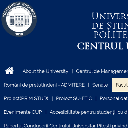
Univer
de Știi
POLIT
CENTRUL U
About the University
Centrul de Management
Români de pretutindeni - ADMITERE
Senate
Facul
Proiect(PRIM STUD)
Proiect SU-ETIC
Personal dat
Evenimente CUP
Accesibilitate pentru studenții cu di
Raportul Conducerii Centrului Universitar Pitești priv