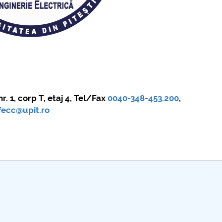
further information...
.
r. 1, corp T, etaj 4, Tel/Fax
0040-348-453.200
,
.fecc@upit.ro