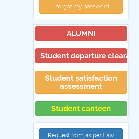
I forgot my password
ALUMNI
Student departure clearan
Student satisfaction
assessment
Student canteen
Request form as per Law