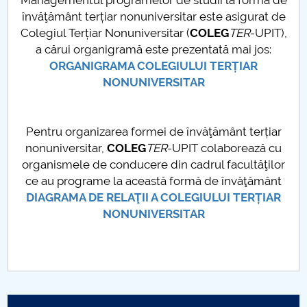
Managementul programelor de studii la forma de
Board of Administration
învăţământ terțiar nonuniversitar este asigurat de
Colegiul Terțiar Nonuniversitar (
COLEG
TER
-UPIT),
Nr. de telefon si adrese Facultăți
a cărui organigramă este prezentată mai jos:
ORGANIGRAMA COLEGIULUI TERȚIAR
Admission
NONUNIVERSITAR
Români de pretutindeni - ADMITERE
Pentru organizarea formei de învăţământ terțiar
Senate
nonuniversitar,
COLEG
TER
-UPIT colaborează cu
organismele de conducere din cadrul facultăţilor
Faculties
ce au programe la această formă de învăţământ
DIAGRAMA DE RELAŢII A COLEGIULUI TERȚIAR
Studenți
NONUNIVERSITAR
Ghiduri pentru STUDENȚI
Public relations
International Relations