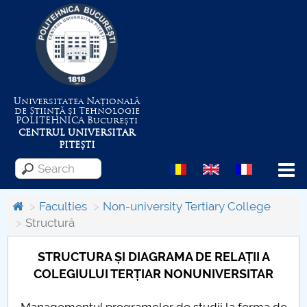
Universitatea Națională
de Știință și Tehnologie
POLITEHNICA
București
CENTRUL UNIVERSITAR
PITEȘTI
Menu
Faculties
Non-university Tertiary College
Structură
About the University
STRUCTURA ȘI DIAGRAMA DE RELAȚII A
COLEGIULUI TERȚIAR NONUNIVERSITAR
Centrul de Management al Proiectelor