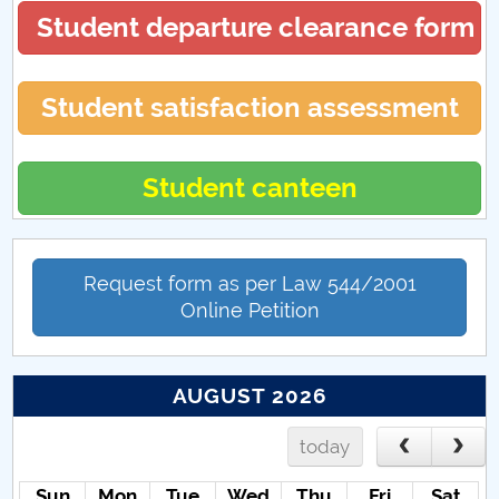
Student departure clearance form
Student satisfaction assessment
Student canteen
Request form as per Law 544/2001
Online Petition
AUGUST 2026
today
Sun
Mon
Tue
Wed
Thu
Fri
Sat