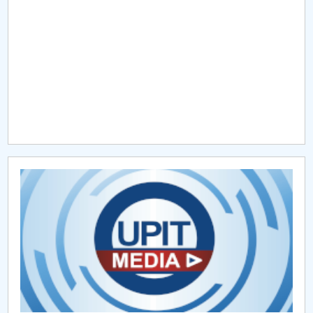
Raportul Conducerii Centrului Universitar Pitești
privind implementarea Planului Operațional 2020-
2024
Parteneri CUP
Centrul de Consiliere și Orientare în Carieră
Chestionar angajabilitate ALUMNI – UPB
CAR2026
MENIU CANTINA
Descriere
Conducere