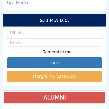
Upit Media
Structură
Structură
S.I.I.M.A.D.C.
Admitere 2026-2027
Username
Password
Comisia de evaluare și asigurarea calității
Remember me
Regulamente/Metodologii/Proceduri
COLEGTER-UPIT
Login
Contact COLEGTER-UPIT
I forgot my password
Evenimente CTN
Proiect PNRR
ALUMNI