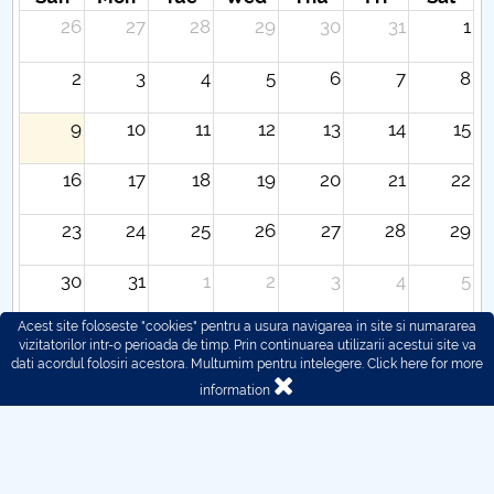
26
27
28
29
30
31
1
2
3
4
5
6
7
8
9
10
11
12
13
14
15
16
17
18
19
20
21
22
23
24
25
26
27
28
29
30
31
1
2
3
4
5
Acest site foloseste "cookies" pentru a usura navigarea in site si numararea
vizitatorilor intr-o perioada de timp. Prin continuarea utilizarii acestui site va
dati acordul folosiri acestora. Multumim pentru intelegere.
Click here for more
information