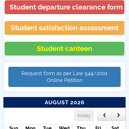
Student departure clearance form
Diverse CFM
Student satisfaction assessment
Student canteen
Request form as per Law 544/2001
Online Petition
AUGUST 2026
today
Sun
Mon
Tue
Wed
Thu
Fri
Sat