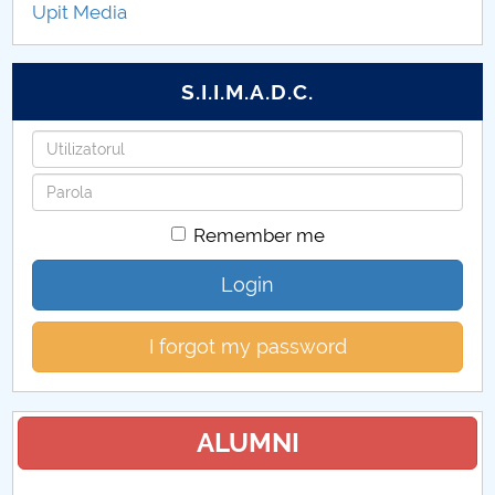
Upit Media
Inscrieri la cursuri CFM
Formatori CFM
S.I.I.M.A.D.C.
Persoane de contact
Username
Password
Legaturi utile CFM
Remember me
Acces înregistrați
Login
Acces inscriși
I forgot my password
Management sistemic preuniversitar performant
(MSPP)
Absolventi MEPP
ALUMNI
Proiecte CFM