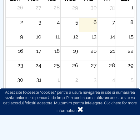
26
27
28
29
30
31
1
2
3
4
5
6
7
8
9
10
11
12
13
14
15
16
17
18
19
20
21
22
23
24
25
26
27
28
29
30
31
1
2
3
4
5
Acest site foloseste "cookies" pentru a usura navigarea in site si numararea
vizitatorilor intr-o perioada de timp. Prin continuarea utilizarii acestui site va
dati acordul folosiri acestora. Multumim pentru intelegere.
Click here for more
information