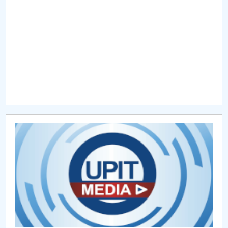
Raportul Conducerii Centrului Universitar Pitești
privind implementarea Planului Operațional 2020-
2024
Parteneri CUP
Centrul de Consiliere și Orientare în Carieră
Chestionar angajabilitate ALUMNI – UPB
CAR2026
MENIU CANTINA
Despre noi CFM
Programe acreditate CFM