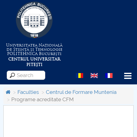
Universitatea Națională
de Știință și Tehnologie
POLITEHNICA
București
CENTRUL UNIVERSITAR
PITEȘTI
Menu
Faculties
Centrul de Formare Muntenia
Programe acreditate CFM
About the University
Centrul de Management al Proiectelor